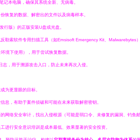
或笔记本电脑，确保其系统全新、无病毒。
备份恢复的数据、解密出的文件以及病毒样本。
inux发行版）的正版安装U盘或光盘。
专用扫描工具（如Emsisoft Emergency Kit、Malwareb
具（在安全环境下使用），用于尝试恢复数据。
）的日志，用于溯源攻击入口，防止未来再次入侵。
您成为更显眼的目标。
索信息，有助于案件侦破和可能在未来获取解密密钥。
面的网络安全审计，找出入侵根源（可能是弱口令、未修复的漏洞、钓鱼
员工进行安全意识培训是成本最低、效果显著的安全投资。
键。预防远胜于治疗，构建以
定期离线备份为核心
、
多层次防御为体系
的