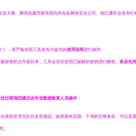
ast、360安全大脑、腾讯电脑管家等国内外知名网络安全公司。他们通常会
tor”），请严格按照工具发布方提供的
使用说明
进行操作。
择被加密的文件或目录，工具会尝试使用已破解的密钥进行解密。
务必先
，
此过程强烈建议由专业数据恢复人员操作
：
备份系统是否完好且未受感染。如果拥有近期、干净的完整备份，可以直
性。