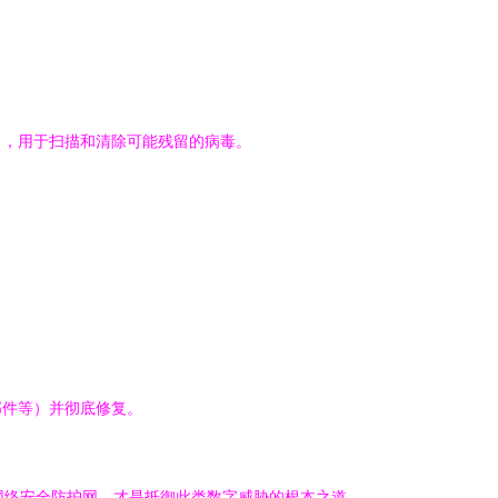
ytes），用于扫描和清除可能残留的病毒。
邮件等）并彻底修复。
网络安全防护网，才是抵御此类数字威胁的根本之道。