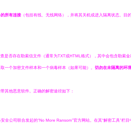
络的所有连接
（包括有线、无线网络），并将其关机或进入隔离状态。目
并检查是否存在勒索信文件（通常为TXT或HTML格式），其中会包含勒索
提取一个加密文件样本和一个病毒样本（如果可能）。
切勿在未隔离的环
携带其他恶意软件。正确的解密途径如下：
全公司联合发起的“No More Ransom”官方网站。在其“解密工具