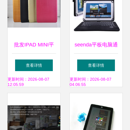
批发IPAD MINI平
seenda平板电脑通
板电脑保护套 真皮
用保护套蓝牙键盘
查看详情
查看详情
地球纹，深圳鑫海
9寸10寸平板电脑
更新时间：2026-08-07
更新时间：2026-08-07
12:05:59
04:06:55
杰科技打造品质商
ios 安卓 win8系统
机
昂达 黑色平板电脑