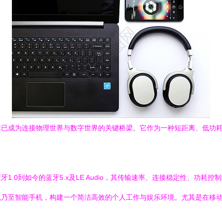
术已成为连接物理世界与数字世界的关键桥梁。它作为一种短距离、低功
.0到如今的蓝牙5.x及LE Audio，其传输速率、连接稳定性、功
机乃至智能手机，构建一个简洁高效的个人工作与娱乐环境。尤其是在移