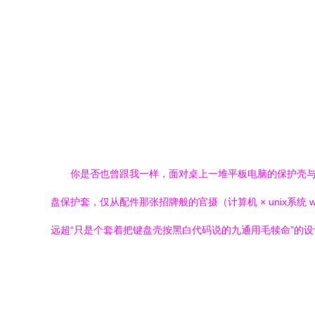
你是否也曾跟我一样，面对桌上一堆平板电脑的保护壳与笨
盘保护套，仅从配件那张招牌般的官摄（计算机 × unix系
远超“只是个套着把键盘壳按黑白代码说的九通用毛犊命”的