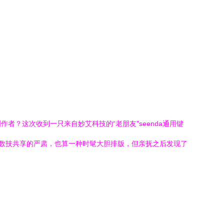
？这次收到一只来自妙艾科技的“老朋友”seenda通用键
签透着数技共享的严肃，也算一种时髦大胆排版，但亲抚之后发现了